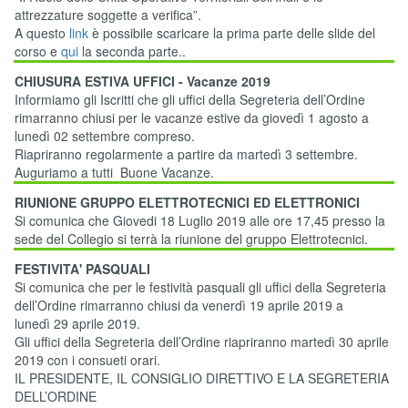
attrezzature soggette a verifica”.
A questo
link
è possibile scaricare la prima parte delle slide del
corso e
qui
la seconda parte..
CHIUSURA ESTIVA UFFICI - Vacanze 2019
Informiamo gli Iscritti che gli uffici della Segreteria dell’Ordine
rimarranno chiusi per le vacanze estive da giovedì 1 agosto a
lunedì 02 settembre compreso.
Riapriranno regolarmente a partire da martedì 3 settembre.
Auguriamo a tutti Buone Vacanze.
RIUNIONE GRUPPO ELETTROTECNICI ED ELETTRONICI
Si comunica che Giovedi 18 Luglio 2019 alle ore 17,45 presso la
sede del Collegio si terrà la riunione del gruppo Elettrotecnici.
FESTIVITA' PASQUALI
Si comunica che per le festività pasquali gli uffici della Segreteria
dell’Ordine rimarranno chiusi da venerdì 19 aprile 2019 a
lunedì 29 aprile 2019.
Gli uffici della Segreteria dell’Ordine riapriranno martedì 30 aprile
2019 con i consueti orari.
IL PRESIDENTE, IL CONSIGLIO DIRETTIVO E LA SEGRETERIA
DELL’ORDINE