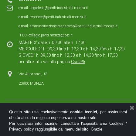
e-mail:
segreteria@periti-industriali.monza.it
e-mail:
tesoriere@periti-industriali.monza.it
e-mail:
amministrazionetrasparente@periti-industriali.monza.it
PEC:
collegio.periti.monza@pec.it
MARTEDI’ dalle h. 09,30 alle h. 12,30
MERCOLEDI’ h. 09,30 fino h. 12,30 e h. 14,30 fino h. 17,30
GIOVEDI’ h. 09,30 fino h. 12,30 e h. 14,30 fino h. 17,30
per altre info vai alla pagina
C
ontatti
Via Aliprandi, 13
20900 MONZA
Questo sito usa esclusivamente
cookie tecnici
, per assicurarsi
che tu abbia la migliore esperienza sul nostro sito.
© 2025 Ordine dei Periti Industriali e dei Periti Industriali Laureati
Per qualsiasi informazione, consultare l'apposita area Cookies /
della Provincia di Monza e della Brianza - c.f. 91109120153
Privacy policy raggiungibile dal menu del sito. Grazie
|
Privacy policy