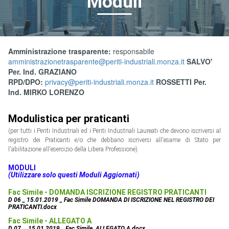
Moduli
Amministrazione trasparente:
responsabile
amministrazionetrasparente@periti-industriali.monza.it
SALVO'
Per. Ind. GRAZIANO
RPD/DPO:
privacy@periti-industriali.monza.it
ROSSETTI Per.
Ind. MIRKO LORENZO
Modulistica per praticanti
(per tutti i Periti Industriali ed i Periti Industriali Laureati che devono iscriversi al
registro dei Praticanti e/o che debbano iscriversi all'esame di Stato per
l'abilitazione all'esercizio della Libera Professione).
MODULI
(Utilizzare solo questi Moduli Aggiornati)
Fac Simile - DOMANDA ISCRIZIONE REGISTRO PRATICANTI
D 06 _ 15.01.2019 _ Fac Simile DOMANDA DI ISCRIZIONE NEL REGISTRO DEI
PRATICANTI.docx
Fac Simile - ALLEGATO A
D 07 _ 15.01.2019 _ Fac Simile ALLEGATO A.docx