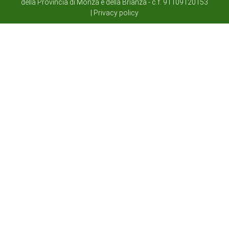
della Provincia di Monza e della Brianza - c.f. 91109120153
|
Privacy policy