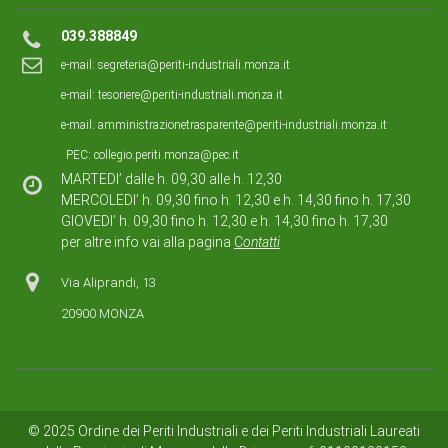
039.388849
e-mail:
segreteria@periti-industriali.monza.it
e-mail:
tesoriere@periti-industriali.monza.it
e-mail:
amministrazionetrasparente@periti-industriali.monza.it
PEC:
collegio.periti.monza@pec.it
MARTEDI’ dalle h. 09,30 alle h. 12,30
MERCOLEDI’ h. 09,30 fino h. 12,30 e h. 14,30 fino h. 17,30
GIOVEDI’ h. 09,30 fino h. 12,30 e h. 14,30 fino h. 17,30
per altre info vai alla pagina
C
ontatti
Via Aliprandi, 13
20900 MONZA
© 2025 Ordine dei Periti Industriali e dei Periti Industriali Laureati